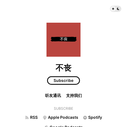
不丧
Subscribe
听友通讯
支持我们
SUBSCRIBE
RSS
Apple Podcasts
Spotify