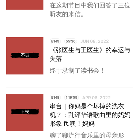
在这期节目中我们回答了三位
听友的来信。
JUN 08, 2022
E149
55:30
《张医生与王医生》的幸运与
失落
终于录制了读书会！
APR 06, 2022
E148
1:19:59
串台｜你妈是个坏掉的洗衣
机？：乱评华语歌曲里的妈妈
形象 ft.噢！妈妈
聊了聊流行音乐里的母亲形