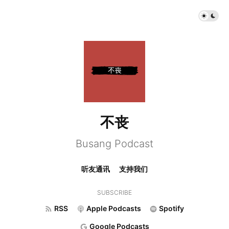
不丧
Busang Podcast
听友通讯
支持我们
SUBSCRIBE
RSS
Apple Podcasts
Spotify
Google Podcasts