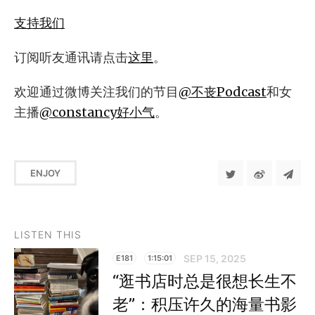
支持我们
订阅听友通讯请点击
这里
。
欢迎通过微博关注我们的节目
@不丧Podcast
和女
主播
@constancy好小气
。
ENJOY
LISTEN THIS
SEP 15, 2025
E181
1:15:01
“逛书店时总是很想长生不
老”：积压许久的海量书影