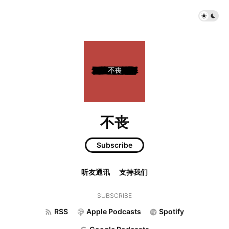
不丧
Subscribe
听友通讯
支持我们
SUBSCRIBE
RSS
Apple Podcasts
Spotify