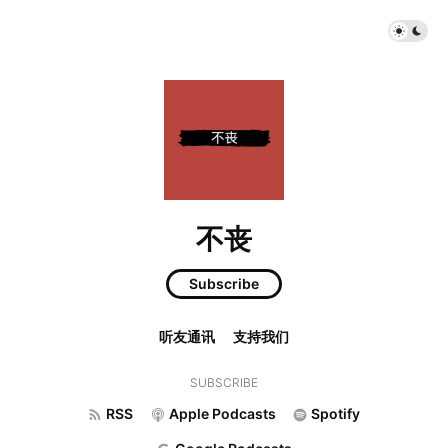
不丧
Subscribe
听友通讯
支持我们
SUBSCRIBE
RSS
Apple Podcasts
Spotify