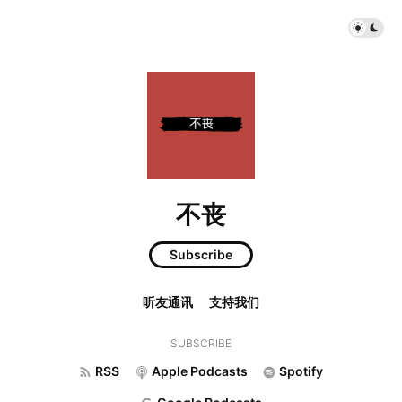
不丧
Subscribe
听友通讯
支持我们
SUBSCRIBE
RSS
Apple Podcasts
Spotify