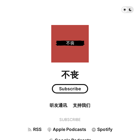
不丧
Subscribe
听友通讯
支持我们
SUBSCRIBE
RSS
Apple Podcasts
Spotify