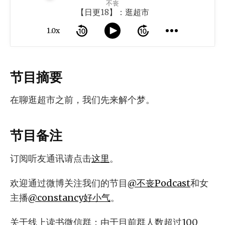
不丧
【日更18】：逛超市
1.0x
节目摘要
在聊逛超市之前，我们先来解个梦。
节目备注
订阅听友通讯请点击
这里
。
欢迎通过微博关注我们的节目
@不丧Podcast
和女
主播
@constancy好小气
。
关于线上读书微信群：由于目前群人数超过100