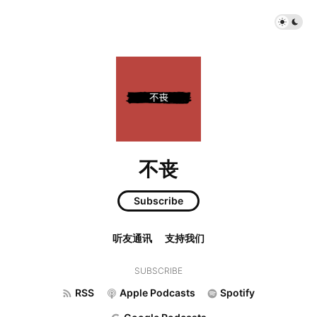
不丧
Subscribe
听友通讯
支持我们
SUBSCRIBE
RSS
Apple Podcasts
Spotify