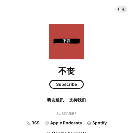
不丧
Subscribe
听友通讯
支持我们
SUBSCRIBE
RSS
Apple Podcasts
Spotify