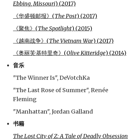
Ebbing, Missouri
) (2017)
《华盛顿邮报》(
The Post
) (2017)
《聚焦》(
The Spotlight
) (2015)
《越南战争》(
The Vietnam War
) (2017)
《奥丽芙·基特里奇》(
Olive Kitteridge
) (2014)
音乐
"The Winner Is", DeVotchKa
"The Last Rose of Summer", Renée
Fleming
"Manhattan", Jordan Galland
书籍
The Lost City of Z: A Tale of Deadly Obsession