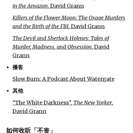
in the Amazon
, David Grann
Killers of the Flower Moon: The Osage Murders
and the Birth of the FBI
, David Grann
The Devil and Sherlock Holmes: Tales of
Murder, Madness, and Obsession
, David
Grann
播客
Slow Burn: A Podcast About Watergate
其他
"The White Darkness",
The New Yorker
,
David Grann
如何收听「不丧」