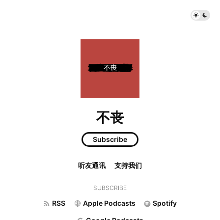
不丧
Subscribe
听友通讯
支持我们
SUBSCRIBE
RSS
Apple Podcasts
Spotify