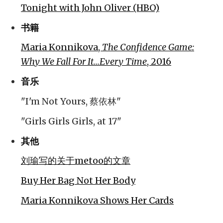
Tonight with John Oliver (HBO)
书籍
Maria Konnikova,
The Confidence Game:
Why We Fall For It...Every Time
, 2016
音乐
"I'm Not Yours, 蔡依林"
"Girls Girls Girls, at 17"
其他
刘瑜写的关于metoo的文章
Buy Her Bag Not Her Body
Maria Konnikova Shows Her Cards