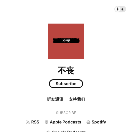
不丧
Subscribe
听友通讯
支持我们
SUBSCRIBE
RSS
Apple Podcasts
Spotify