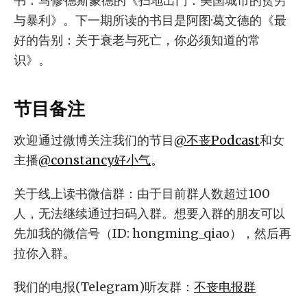
书：马修·德斯蒙德的《扫地出门：美国城市的贫穷
与暴利》。下一期所读的书目是阿图·葛文德的《最
好的告别：关于衰老与死亡，你必须知道的常
识》。
节目备注
欢迎通过微博关注我们的节目
@不丧Podcast
和女
主播
@constancy好小气
。
关于线上读书微信群：由于目前群人数超过100
人，无法继续通过扫码入群。想要入群的朋友可以
先加我的微信号（ID: hongming_qiao），然后再
拉你入群。
我们的电报(Telegram)听友群：
不丧电报群