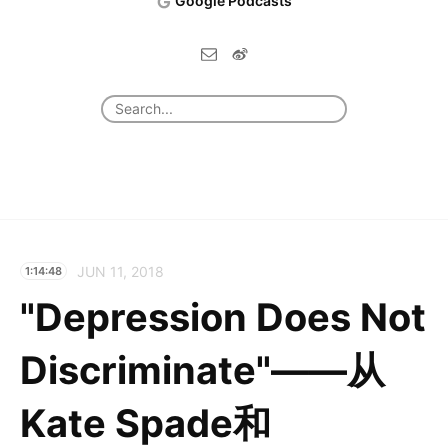
Google Podcasts
JUN 11, 2018
1:14:48
"Depression Does Not
Discriminate"——从
Kate Spade和