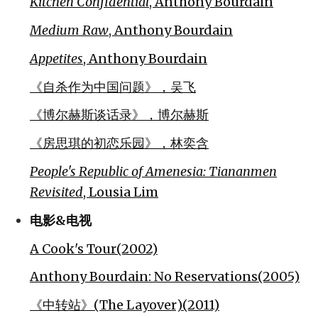
Kitchen Confidential
, Anthony Bourdain
Medium Raw
, Anthony Bourdain
Appetites
, Anthony Bourdain
《自杀作为中国问题》，吴飞
《博尔赫斯谈话录》，博尔赫斯
《房思琪的初恋乐园》，林奕含
People's Republic of Amenesia: Tiananmen
Revisited
, Lousia Lim
电影&电视
A Cook's Tour(2002)
Anthony Bourdain: No Reservations(2005)
《中转站》(The Layover)(2011)