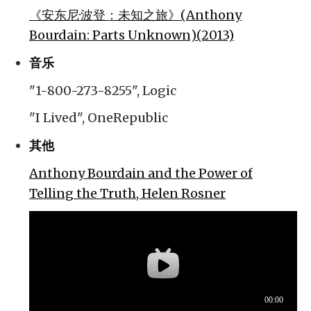
《安东尼·波登：未知之旅》(Anthony
Bourdain: Parts Unknown)(2013)
音乐
"1-800-273-8255", Logic
"I Lived", OneRepublic
其他
Anthony Bourdain and the Power of
Telling the Truth, Helen Rosner