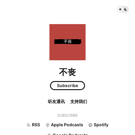
不丧
Subscribe
听友通讯
支持我们
SUBSCRIBE
RSS
Apple Podcasts
Spotify