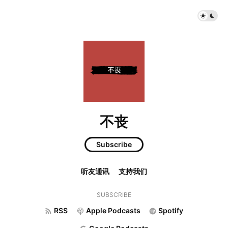
不丧
Subscribe
听友通讯
支持我们
SUBSCRIBE
RSS
Apple Podcasts
Spotify