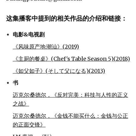
这集播客中提到的相关作品的介绍和链接：
电影&电视剧
《风味原产地·潮汕》(2019)
《主厨的餐桌》(Chef's Table Season 5)(2018)
《如父如子》(そして父になる)(2013)
书
迈克尔·桑德尔，《反对完美：科技与人性的正义
之战》
迈克尔·桑德尔，《金钱不能买什么：金钱与公正
的正面交锋》