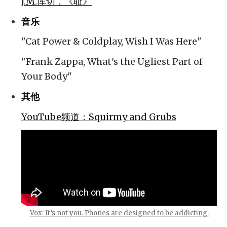
J.M.库切，《耻》
音乐
"Cat Power & Coldplay, Wish I Was Here"
"Frank Zappa, What's the Ugliest Part of
Your Body"
其他
YouTube频道：Squirmy and Grubs
Vox: It’s not you. Phones are designed to be addicting.