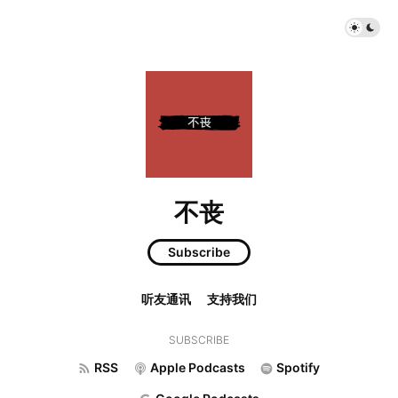
不丧
Subscribe
听友通讯
支持我们
SUBSCRIBE
RSS
Apple Podcasts
Spotify