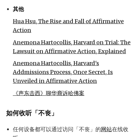
其他
Hua Hsu, The Rise and Fall of Affirmative
Action
Anemona Hartocollis, Harvard on Trial: The
Lawsuit on Affirmative Action, Explained
Anemona Hartocollis, Harvard's
Addmissions Process, Once Secret, Is
Unveiled in Affirmative Action
《声东击西》聊华裔诉哈佛案
如何收听「不丧」
任何设备都可以通过访问「不丧」的
网站
在线收