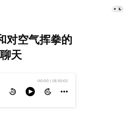
碎和对空气挥拳的
聊天
00:00
01:50:02
天