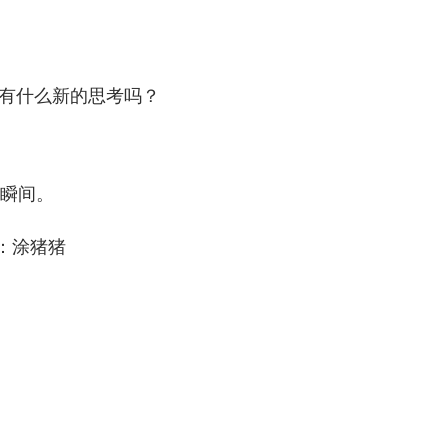
作有什么新的思考吗？
瞬间。
dit：涂猪猪